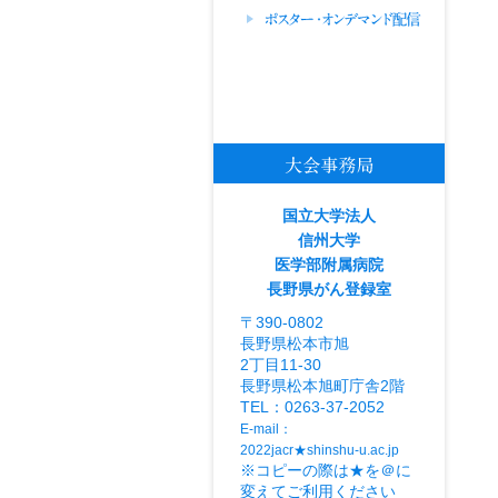
国立大学法人
信州大学
医学部附属病院
長野県がん登録室
〒390-0802
長野県松本市旭
2丁目11-30
長野県松本旭町庁舎2階
TEL：0263-37-2052
E-mail：
2022jacr★shinshu-u.ac.jp
※コピーの際は★を＠に
変えてご利用ください